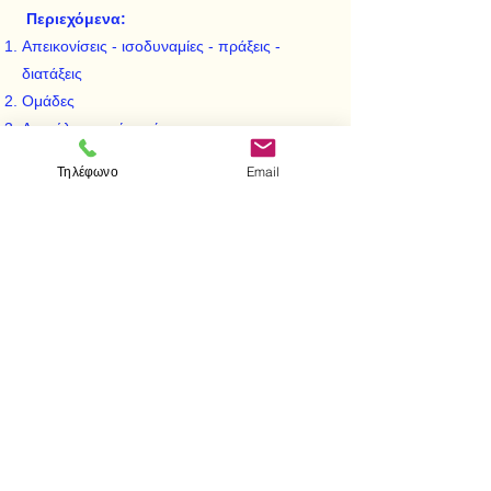
Περιεχόμενα:
Απεικονίσεις - ισοδυναμίες - πράξεις -
διατάξεις
Ομάδες
Δακτύλιοι: πρώτες έννοιες
Πολυώνυμα - Κλάσματα - Τυπικές σειρές
Τηλέφωνο
Email
Ιδιέωδη - μορφισμοί δακτυλίων
Πρώτα και τοπικά μέγιστα ιδεώδη
< Προηγούμενο
Επόμενο >
Visit us
Store
Messolonghiou 1
106 81 Athens