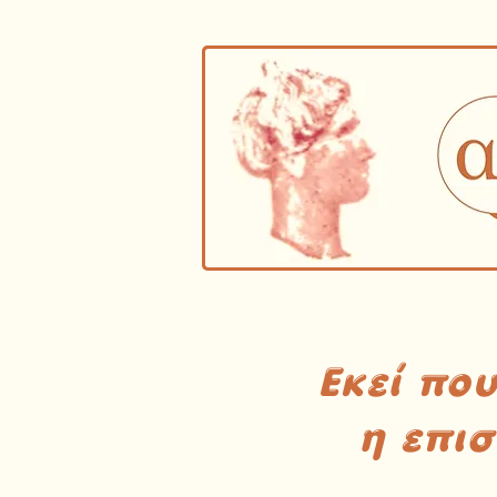
Εκεί πο
η επι