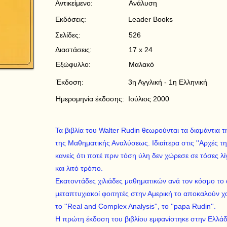
Αντικείμενο:
Ανάλυση
Εκδόσεις:
Leader Books
Σελίδες:
526
Διαστάσεις:
17 x 24
Εξώφυλλο:
Μαλακό
Έκδοση:
3η Αγγλική - 1η Ελληνική
Ημερομηνία έκδοσης:
Ιούλιος 2000
Τα βιβλία του Walter Rudin θεωρούνται τα διαμάντια
της Μαθηματικής Αναλύσεως. Ιδιαίτερα στις ''Αρχές τ
κανείς ότι ποτέ πριν τόση ύλη δεν χώρεσε σε τόσες λί
και λιτό τρόπο.
Εκατοντάδες χιλιάδες μαθηματικών ανά τον κόσμο το
μεταπτυχιακοί φοιτητές στην Αμερική το αποκαλούν χαϊ
το ''Real and Complex Analysis'', το ''papa Rudin''.
Η πρώτη έκδοση του βιβλίου εμφανίστηκε στην Ελλάδα