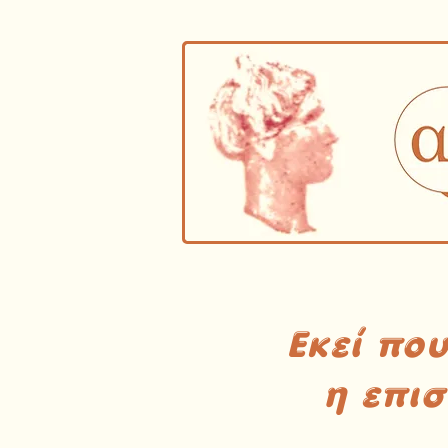
Εκεί πο
η επι