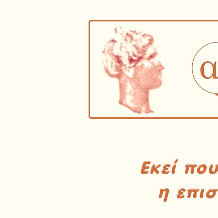
Εκεί πο
η επι