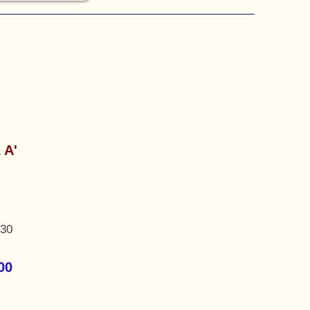
 Α'
,30
00