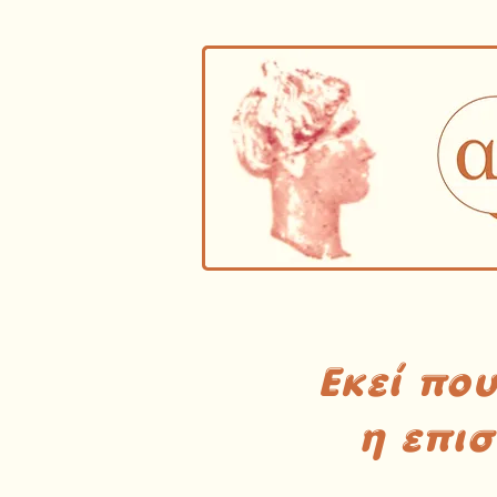
Εκεί πο
η επι