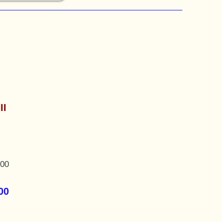
ΙΙ
,00
00