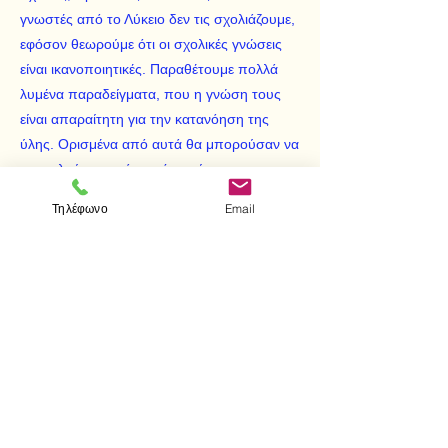
γνωστές από το Λύκειο δεν τις σχολιάζουμε,
εφόσον θεωρούμε ότι οι σχολικές γνώσεις
είναι ικανοποιητικές. Παραθέτουμε πολλά
λυμένα παραδείγματα, που η γνώση τους
είναι απαραίτητη για την κατανόηση της
ύλης. Ορισμένα από αυτά θα μπορούσαν να
αποτελούν προτάσεις ή πορίσματα στο
αντίστοιχο κεφάλαιο. Πολλές ασκήσεις
Τηλέφωνο
Email
αποτελούν σημαντικό στοιχείο της ύλης του
βιβλίου και γι’ αυτό, όταν είναι απαραίτητο,
θα παραπέμπουμε σ’ αυτές. Στο τέλος
ορισμένων κεφαλαίων (2, 3, 10 και 11)
υπάρχουν παραρτήματα, όπου
παρατίθενται αποδείξεις και σχόλια, που
θεωρούμε ότι δεν είναι απαραίτητα σε
πρώτη ανάγνωση και ενδιαφέρουν εκείνους
που θα ήθελαν να εμβαθύνουν στα
περιεχόμενα του αντίστοιχου κεφαλαίου."