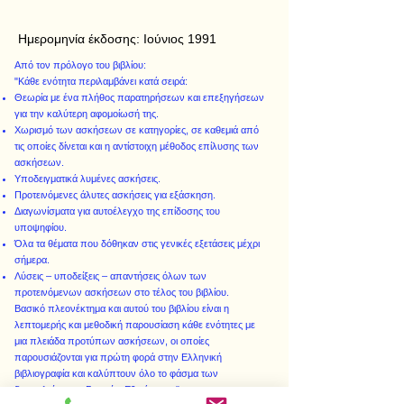
Ημερομηνία έκδοσης:
Ιούνιος 1991
Από τον πρόλογο του βιβλίου:
"Κάθε ενότητα περιλαμβάνει κατά σειρά:
Θεωρία με ένα πλήθος παρατηρήσεων και επεξηγήσεων
για την καλύτερη αφομοίωσή της.
Χωρισμό των ασκήσεων σε κατηγορίες, σε καθεμιά από
τις οποίες δίνεται και η αντίστοιχη μέθοδος επίλυσης των
ασκήσεων.
Υποδειγματικά λυμένες ασκήσεις.
Προτεινόμενες άλυτες ασκήσεις για εξάσκηση.
Διαγωνίσματα για αυτοέλεγχο της επίδοσης του
υποψηφίου.
Όλα τα θέματα που δόθηκαν στις γενικές εξετάσεις μέχρι
σήμερα.
Λύσεις – υποδείξεις – απαντήσεις όλων των
προτεινόμενων ασκήσεων στο τέλος του βιβλίου.
Βασικό πλεονέκτημα και αυτού του βιβλίου είναι η
λεπτομερής και μεθοδική παρουσίαση κάθε ενότητες με
μια πλειάδα προτύπων ασκήσεων, οι οποίες
παρουσιάζονται για πρώτη φορά στην Ελληνική
βιβλιογραφία και καλύπτουν όλο το φάσμα των
δυσκολιών των Γενικών Εξετάσεων."