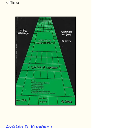
< Πίσω
Αχιλλέα Β. Κυριάκου