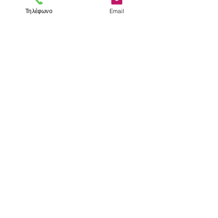
Τηλέφωνο
Email
< Προηγούμενο
Επόμενο >
Visit us
Store
Messolonghiou 1
106 81 Athens
tel.
2103302622
-
2103301269
e-mail:
aithrab@otenet.gr
Επικοινωνία
Store hours
Monday - Friday: 10:00 - 15:00