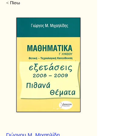
< Πίσω
Γιώργου Μ. Μιχαηλίδη