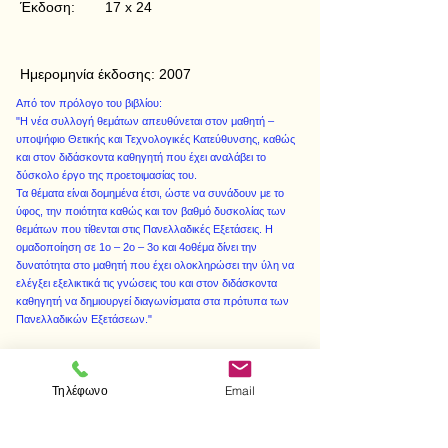
Έκδοση:
17 x 24
Ημερομηνία έκδοσης:
2007
Από τον πρόλογο του βιβλίου:
"Η νέα συλλογή θεμάτων απευθύνεται στον μαθητή –
υποψήφιο Θετικής και Τεχνολογικές Κατεύθυνσης, καθώς
και στον διδάσκοντα καθηγητή που έχει αναλάβει το
δύσκολο έργο της προετοιμασίας του.
Τα θέματα είναι δομημένα έτσι, ώστε να συνάδουν με το
ύφος, την ποιότητα καθώς και τον βαθμό δυσκολίας των
θεμάτων που τίθενται στις Πανελλαδικές Εξετάσεις. Η
ομαδοποίηση σε 1ο – 2ο – 3ο και 4οθέμα δίνει την
δυνατότητα στο μαθητή που έχει ολοκληρώσει την ύλη να
ελέγξει εξελικτικά τις γνώσεις του και στον διδάσκοντα
καθηγητή να δημιουργεί διαγωνίσματα στα πρότυπα των
Πανελλαδικών Εξετάσεων."
Τηλέφωνο
Email
< Προηγούμενο
Επόμενο >