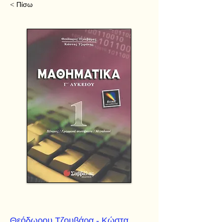
< Πίσω
Θεόδωρου Τζουβάρα - Κώστα