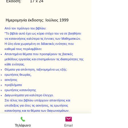
Έκδοση:
17 x 24
Ημερομηνία έκδοσης:
Ιούλιος 1999
Από τον πρόλογο του βιβλίου:
"Το βιβλίο αυτό έχει ως κύριο στόχο του να σε βοηθήσει
να κατανοήσεις καλύτερα τις έννοιες των Μαθηματικών.
Η ύλη είναι χωρισμένη σε διδακτικές ενότητες που
καθεμιά τους περιλαμβάνει:
Απαντημένα θέματα που προσφέρουν τις βασικές
μεθόδους εργασίας και επισημαίνουν τις ιδιαιτερότητες της
κάθε ενότητας.
Θέματα για απάντηση, ταξινομημένα ως εξής:
ερωτήσεις θεωρίας,
ασκήσεις
προβλήματα
ερωτήσεις κατανόησης
Διαγωνίσματα για καλύτερο έλεγχο.
Στο τέλος του βιβλίου υπάρχουν απαντήσεις και
υποδείξεις για όλες τις ασκήσεις, τις ερωτήσεις
κατανόησης και τα θέματα των διαγωνισμάτων.
Τηλέφωνο
Email