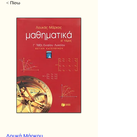
< Πίσω
Λουκά Μάρκου