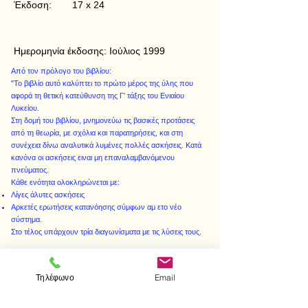
Έκδοση:
17 x 24
Ημερομηνία έκδοσης:
Ιούλιος 1999
Από τον πρόλογο του βιβλίου:
"Το βιβλίο αυτό καλύπτει το πρώτο μέρος της ύλης που
αφορά τη θετική κατεύθυνση της Γ' τάξης του Ενιαίου
Λυκείου.
Στη δομή του βιβλίου, μνημονεύω τις βασικές προτάσεις
από τη θεωρία, με σχόλια και παρατηρήσεις, και στη
συνέχεια δίνω αναλυτικά λυμένες πολλές ασκήσεις. Κατά
κανόνα οι ασκήσεις ειναι μη επαναλαμβανόμενου
πνεύματος.
Κάθε ενότητα ολοκληρώνεται με:
Λίγες άλυτες ασκήσεις
Αρκετές ερωτήσεις κατανόησης σύμφων αμ ετο νέο
σύστημα.
Στο τέλος υπάρχουν τρία διαγωνίσματα με τις λύσεις τους.
Τηλέφωνο
Email
< Προηγούμενο
Επόμενο >