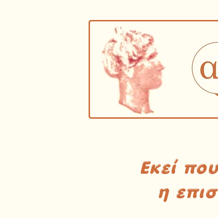
Εκεί πο
η επι