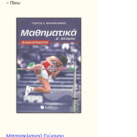
< Πίσω
Μπαρακλιανού Γιώργου