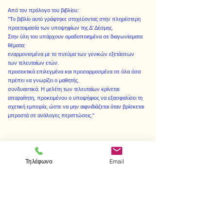
Από τον πρόλογο του βιβλίου:
"Το βιβλίο αυτό γράφτηκε στοχεύοντας στην πληρέστερη
προετοιμασία των υποψηφίων της Δ' Δέσμης.
Στην ύλη του υπάρχουν ομαδοποιημένα σε διαγωνίσματα
θέματα:
εναρμονισμένα με το πνεύμα των γενικών εξετάσεων
των τελευταίων ετών.
προσεκτικά επιλεγμένα και προσαρμοσμένα σε όλα όσα
πρέπει να γνωρίζει ο μαθητής.
συνδυαστικά. Η μελέτη των τελευταίων κρίνεται
απαραίτητη, προκειμένου ο υποψήφιος να εξασφαλίσει τη
σχετική εμπειρία, ώστε να μην αιφνιδιάζεται όταν βρίσκεται
μπροστά σε ανάλογες περιπτώσεις."
< Προηγούμενο
Επόμενο >
Τηλέφωνο
Email
Visit us