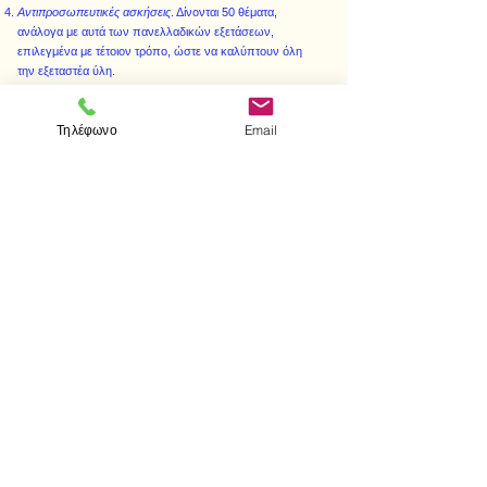
Αντιπροσωπευτικές ασκήσεις
. Δίνονται 50 θέματα,
ανάλογα με αυτά των πανελλαδικών εξετάσεων,
επιλεγμένα με τέτοιον τρόπο, ώστε να καλύπτουν όλη
την εξεταστέα ύλη.
Προσπάθησε πρώτα μόνος σου για τη λύση τους και στη
συνέχεια συμβουλέψου τις σύντομες λύσεις που σου
Τηλέφωνο
Email
δίνω."
< Προηγούμενο
Επόμενο >
Visit us
Store
Messolonghiou 1
106 81 Athens
tel.
2103302622
-
2103301269
e-mail:
aithrab@otenet.gr