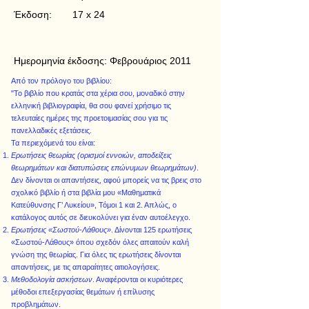
Έκδοση:
17 x 24
Ημερομηνία έκδοσης:
Φεβρουάριος 2011
Από τον πρόλογο του βιβλίου:
"Το βιβλίο που κρατάς στα χέρια σου, μοναδικό στην
ελληνική βιβλιογραφία, θα σου φανεί χρήσιμο τις
τελευταίες ημέρες της προετοιμασίας σου για τις
πανελλαδικές εξετάσεις.
Τα περιεχόμενά του είναι:
Ερωτήσεις θεωρίας (ορισμοί εννοιών, αποδείξεις
θεωρημάτων και διατυπώσεις επώνυμων θεωρημάτων)
.
Δεν δίνονται οι απαντήσεις, αφού μπορείς να τις βρεις στο
σχολικό βιβλίο ή στα βιβλία μου «Μαθηματικά
Κατεύθυνσης Γ’ Λυκείου», Τόμοι 1 και 2. Απλώς, ο
κατάλογος αυτός σε διευκολύνει για έναν αυτοέλεγχο.
Ερωτήσεις «Σωστού-Λάθους»
. Δίνονται 125 ερωτήσεις
«Σωστού-Λάθους» όπου σχεδόν όλες απαιτούν καλή
γνώση της θεωρίας. Για όλες τις ερωτήσεις δίνονται
απαντήσεις, με τις απαραίτητες αιτιολογήσεις.
Μεθοδολογία ασκήσεων
. Αναφέρονται οι κυριότερες
μέθοδοι επεξεργασίας θεμάτων ή επίλυσης
προβλημάτων.