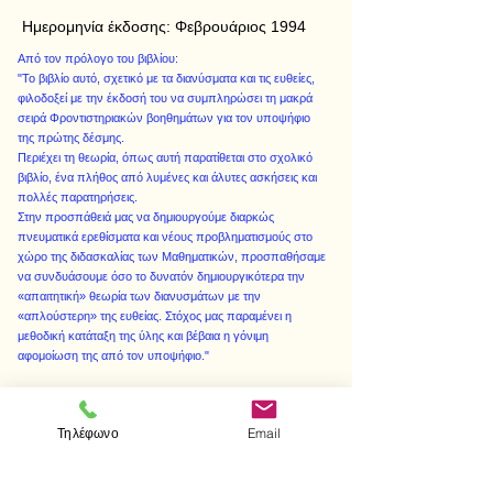
Ημερομηνία έκδοσης:
Φεβρουάριος 1994
Από τον πρόλογο του βιβλίου:
"Το βιβλίο αυτό, σχετικό με τα διανύσματα και τις ευθείες,
φιλοδοξεί με την έκδοσή του να συμπληρώσει τη μακρά
σειρά Φροντιστηριακών βοηθημάτων για τον υποψήφιο
της πρώτης δέσμης.
Περιέχει τη θεωρία, όπως αυτή παρατίθεται στο σχολικό
βιβλίο, ένα πλήθος από λυμένες και άλυτες ασκήσεις και
πολλές παρατηρήσεις.
Στην προσπάθειά μας να δημιουργούμε διαρκώς
πνευματικά ερεθίσματα και νέους προβληματισμούς στο
χώρο της διδασκαλίας των Μαθηματικών, προσπαθήσαμε
να συνδυάσουμε όσο το δυνατόν δημιουργικότερα την
«απαιτητική» θεωρία των διανυσμάτων με την
«απλούστερη» της ευθείας. Στόχος μας παραμένει η
μεθοδική κατάταξη της ύλης και βέβαια η γόνιμη
αφομοίωση της από τον υποψήφιο."
Τηλέφωνο
Email
< Προηγούμενο
Επόμενο >