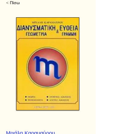
< Πίσω
Μιχάλη Καραμαύρου