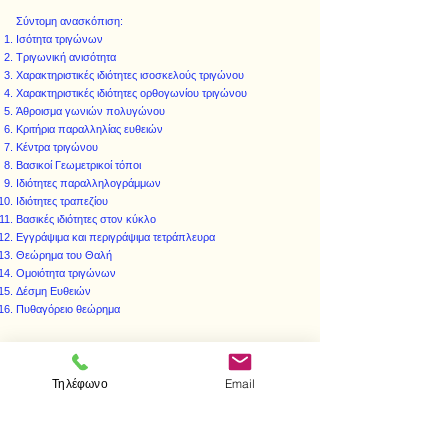
Σύντομη ανασκόπιση:
Ισότητα τριγώνων
Τριγωνική ανισότητα
Χαρακτηριστικές ιδιότητες ισοσκελούς τριγώνου
Χαρακτηριστικές ιδιότητες ορθογωνίου τριγώνου
Άθροισμα γωνιών πολυγώνου
Κριτήρια παραλληλίας ευθειών
Κέντρα τριγώνου
Βασικοί Γεωμετρικοί τόποι
Ιδιότητες παραλληλογράμμων
Ιδιότητες τραπεζίου
Βασικές ιδιότητες στον κύκλο
Εγγράψιμα και περιγράψιμα τετράπλευρα
Θεώρημα του Θαλή
Ομοιότητα τριγώνων
Δέσμη Ευθειών
Πυθαγόρειο θεώρημα
Τηλέφωνο
Email
< Προηγούμενο
Επόμενο >