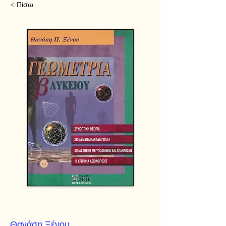
< Πίσω
Θανάση Ξένου