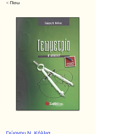
< Πίσω
Γιώργου Ν. Κόλλια