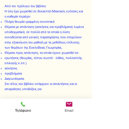
Από τον πρόλογο του βιβλίου:
Η ύλη έχει χωρισθεί σε δεκαεπτά διδακτικές ενότητες και
η καθεμία περιέχει:
Πλήρη θεωρία γραμμένη συνοπτικά
Θέματα με απάντηση (ασκήσεις και προβλήματα) λυμένα
υποδειγματικά, σε πολλά από τα οποία η λύση
συνοδεύεται από γενικές παρατηρήσεις που στοχεύουν
στην εξοικείωση του μαθητή με τις μεθόδους επίλυσης
των θεμάτων της Ευκλείδειας Γεωμετρίας.
Θέματα προς απάντηση, τα οποία έχουν χωρισθεί σε:
ερωτήσεις (θεωρίας, τύπου σωστό - λάθος, πολλαπλής
επιλογής κ.λπ.)
ασκήσεις
προβλήματα
Διαγωνίσματα.
Στο τέλος του βιβλίου υπάρχουν οι απαντήσεις και οι
απαραίτητες υποδείξεις για
Τηλέφωνο
Email
< Προηγούμενο
Επόμενο >