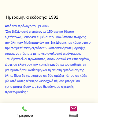
Ημερομηνία έκδοσης:
1992
Από τον πρόλογο του βιβλίου:
"Στο βιβλίο αυτό περιέχονται 150 γενικά θέματα
εξετάσεων, μεθοδικά λυμένα, που καλύπτουν πλήρως
την ύλη των Μαθηματικών της 1ηςΔέσμης, με κύριο στόχο
την αντιμετώπιση εξετάσεων «οποιασδήποτε μορφής»,
σύμφωνα πάντοτε με το νέο αναλυτικό πρόγραμμα.
Τα θέματα είναι πρωτότυπα, συνδυαστικά και επιλεγμένα,
ώστε να ελέγχουν την κριτική ικανότητα του μαθητή, τη
μαθηματική του αντίληψη και τη σωστή εμπέδωση της
ύλης. Είναι δε χωρισμένα σε δύο ομάδες, όπου σε κάθε
μία από αυτές τέσσερα διαδοχικά θέματα μπορεί να
χρησιμοποιηθούν ως ένα διαγώνισμα σχετικής
προετοιμασίας."
Τηλέφωνο
Email
< Προηγούμενο
Επόμενο >