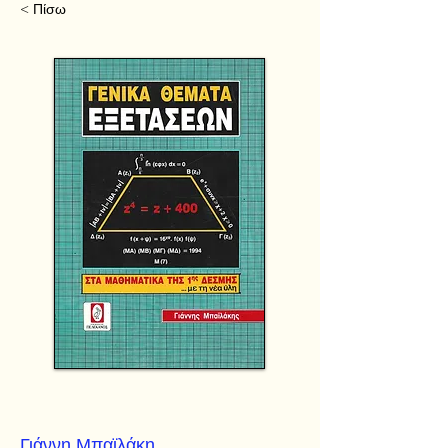
< Πίσω
Γιάννη Μπαϊλάκη