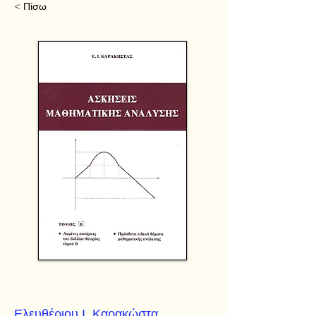
< Πίσω
Ελευθέριου Ι. Καρακώστα