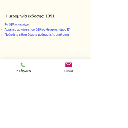
Ημερομηνία έκδοσης:
1991
Το βιβλίο περιέχει:
Λυμένες ασκήσεις του βιβλίου θεωρίας τόμου Β'
Πρόσθετα ειδικά θέματα μαθηματικής ανάλυσης.
< Προηγούμενο
Επόμενο >
Τηλέφωνο
Email
Visit us
Store
Messolonghiou 1
106 81 Athens
tel.
2103302622
-
2103301269
e-mail:
aithrab@otenet.gr