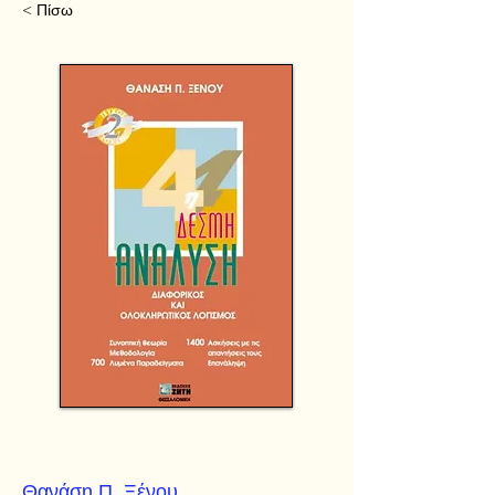
< Πίσω
Θανάση Π. Ξένου