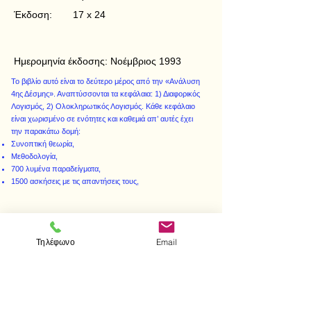
Έκδοση:
17 x 24
Ημερομηνία έκδοσης:
Νοέμβριος 1993
Το βιβλίο αυτό είναι το δεύτερο μέρος από την «Ανάλυση
4ης Δέσμης». Αναπτύσσονται τα κεφάλαια: 1) Διαφορικός
Λογισμός, 2) Ολοκληρωτικός Λογισμός. Κάθε κεφάλαιο
είναι χωρισμένο σε ενότητες και καθεμιά απ’ αυτές έχει
την παρακάτω δομή:
Συνοπτική θεωρία,
Μεθοδολογία,
700 λυμένα παραδείγματα,
1500 ασκήσεις με τις απαντήσεις τους,
Τηλέφωνο
Email
< Προηγούμενο
Επόμενο >