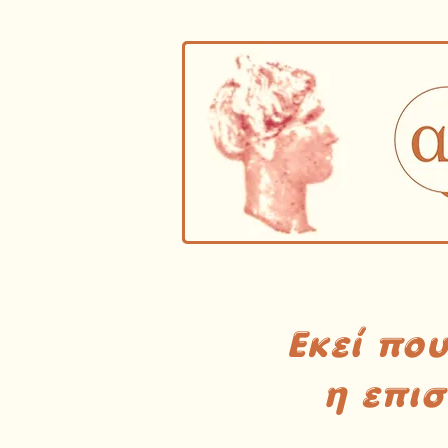
Εκεί πο
η επι