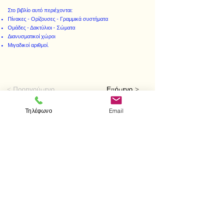
Στο βιβλίο αυτό περιέχονται:
Πίνακες - Ορίζουσες - Γραμμικά συστήματα
Ομάδες - Δακτύλιοι - Σώματα
Διανυσματικοί χώροι
Μιγαδικοί αριθμοί.
< Προηγούμενο
Επόμενο >
Τηλέφωνο
Email
Visit us
Store
Messolonghiou 1
106 81 Athens
tel.
2103302622
-
2103301269
e-mail:
aithrab@otenet.gr