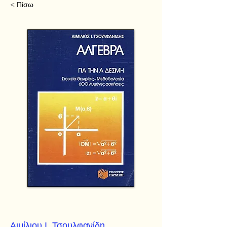
< Πίσω
Αιμίλιου Ι. Τσουλφανίδη