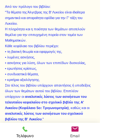
Από τον πρόλογο του βιβλίου:
"Τα θέματα της Άλγεβρας της Β' Λυκείου είναι ιδιαίτερα
σημαντικά και απαραίτητα εφόδια για την Γ' τάξη του
Λυκείου.
Η πληρότητα και η ποιότητα των θεμάτων αποτελούν
θεμέλιο για την επιτυχημένη πορεία στον τομέα των
Μαθηματικών.
Κάθε κεφάλαιο του βιβλίου περιέχει:
• τη βασική θεωρία και εφαρμογές της,
• λυμένες ασκήσεις,
• ασκήσεις για λύση, όλων των επιπέδων δυσκολίας,
• ερωτήσεις κρίσεως,
• συνδυαστικά θέματα,
• κριτήρια αξιολόγησης.
Στο τέλος του βιβλίου υπάρχουν απαντήσεις ή υποδείξεις
όλων των θεμάτων αυτού του βιβλίου. Επιπλέον
υπάρχουν οι
αναλυτικές λύσεις των ασκήσεων του
τελευταίου κεφαλαίου στο σχολικό βιβλίο της Α'
Λυκείου (Κεφάλαιο 5ο: Τριγωνομετρία)
, καθώς και οι
αναλυτικές λύσεις των ασκήσεων του σχολικού
βιβλίου της Β' Λυκείου
."
Τηλέφωνο
Email