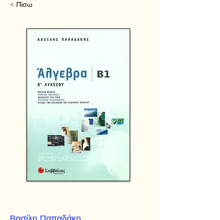
< Πίσω
Βασίλη Παπαδάκη