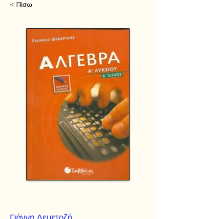
< Πίσω
Γιάννη Δεμετρζή