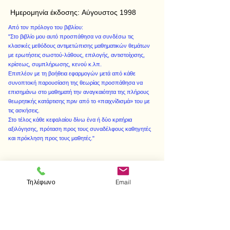
Ημερομηνία έκδοσης:
Αύγουστος 1998
Από τον πρόλογο του βιβλίου:
"Στο βιβλίο μου αυτό προσπάθησα να συνδέσω τις
κλασικές μεθόδους αντιμετώπισης μαθηματικών θεμάτων
με ερωτήσεις σωστού-λάθους, επιλογής, αντιστοίχισης,
κρίσεως, συμπλήρωσης, κενού κ.λπ.
Επιπλέον με τη βοήθεια εφαρμογών μετά από κάθε
συνοπτοκή παρουσίαση της θεωρίας προσπάθησα να
επισημάνω στο μαθηματή την αναγκαιότητα της πλήρους
θεωρητικής κατάρτισης πριν από το «παιχνίδισμά» του με
τις ασκήσεις.
Στο τέλος κάθε κεφαλαίου δίνω ένα ή δύο κριτήρια
αξιλόγησης, πρόταση προς τους συναδέλφους καθηγητές
και πρόκληση προς τους μαθητές."
Τηλέφωνο
Email
< Προηγούμενο
Επόμενο >