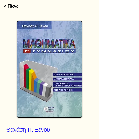
< Πίσω
Θανάση Π. Ξένου