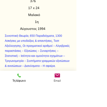
376
17 x 24
Μαλακό
1η
Αύγουστος 1994
Συνοπτική Θεωρία, 650 Παραδείγματα, 1300
Aσκήσεις με υποδείξεις & απαντήσεις, Tεστ
Aξιόλογησης, Oι πραγματικοί αριθμοί – Aλγεβρικές
παραστάσεις – Eξισώσεις – Συναρτήσεις –
Στατιστική – Iσότητα και ομοιότητα σχημάτων –
Tριγωνομετρία – Συστήματα γραμμικών εξισώσεων
& ανισώσεων – Διανύσματα – H σφαίρα.
< Προηγούμενο
Επόμενο >
Τηλέφωνο
Email
Visit us