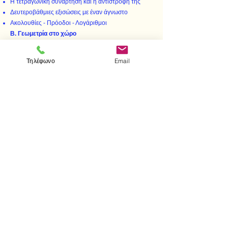
Η τετραγωνική συνάρτηση και η αντίστροφή της
Δευτεροβάθμιες εξισώσεις με έναν άγνωστο
Ακολουθίες - Πρόοδοι - Λογάριθμοι
Β. Γεωμετρία στο χώρο
Ευθείες και επίπεδα
Ορθογωνιότητα στο χώρο
Τηλέφωνο
Email
Συμμετρία στο χώρο
Διανύσματα στο χώρο
< Προηγούμενο
Επόμενο >
Visit us
Store
Messolonghiou 1
106 81 Athens
tel.
2103302622
-
2103301269
e-mail:
aithrab@otenet.gr