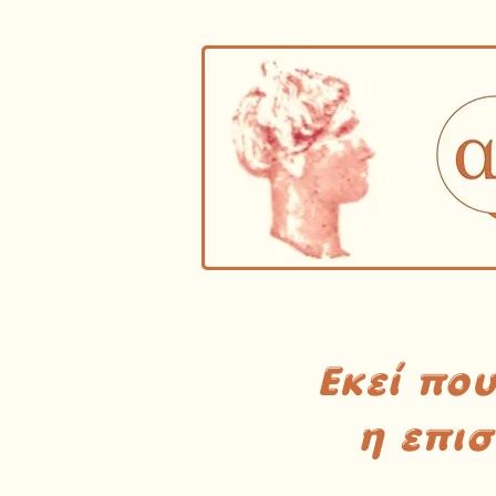
Εκεί πο
η επι