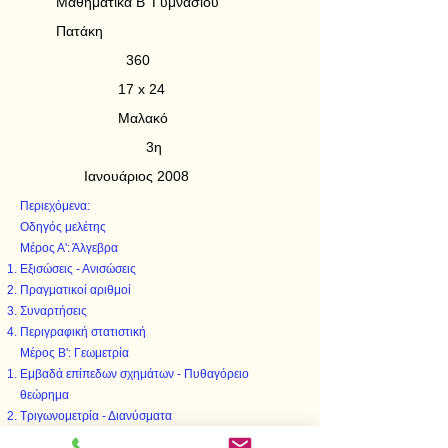
Μαθηματικά Β' Γυμνασίου
Πατάκη
360
17 x 24
Μαλακό
3η
Ιανουάριος 2008
Περιεχόμενα:
Οδηγός μελέτης
Μέρος Α': Άλγεβρα
Εξισώσεις - Ανισώσεις
Πραγματικοί αριθμοί
Συναρτήσεις
Περιγραφική στατιστική
Μέρος Β': Γεωμετρία
Εμβαδά επίπεδων σχημάτων - Πυθαγόρειο
θεώρημα
Τριγωνομετρία - Διανύσματα
Μέτρηση κύκλου