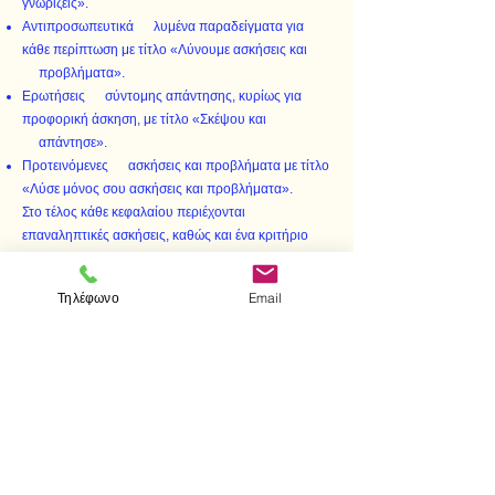
γνωρίζεις».
Αντιπροσωπευτικά λυμένα παραδείγματα για
κάθε περίπτωση με τίτλο «Λύνουμε ασκήσεις και
προβλήματα».
Ερωτήσεις σύντομης απάντησης, κυρίως για
προφορική άσκηση, με τίτλο «Σκέψου και
απάντησε».
Προτεινόμενες ασκήσεις και προβλήματα με τίτλο
«Λύσε μόνος σου ασκήσεις και προβλήματα».
Στο τέλος κάθε κεφαλαίου περιέχονται
επαναληπτικές ασκήσεις, καθώς και ένα κριτήριο
αξιολόγησης με τέσσερα θέματα. Επίσης, με την
ολοκλήρωση της ύλης, γίνεται μια επανάληψη με τη
Τηλέφωνο
Email
θεωρία σε ερωτήσεις και κατάλληλα επιλεγμένες
γενικές ασκήσεις σ’ όλη την ύλη.
Στο τέλος του βιβλίου υπάρχει παράρτημα με
απαντήσεις ή υποδείξεις για όλες τις ερωτήσεις, τις
ασκήσεις και τα θέματα των κριτηρίων αξιολόγησης.
< Προηγούμενο
Επόμενο >