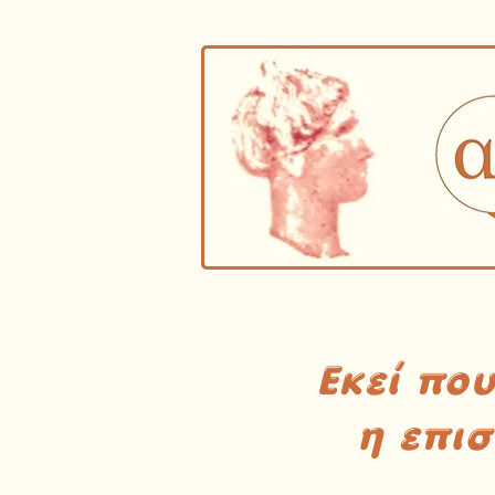
Εκεί πο
η επι