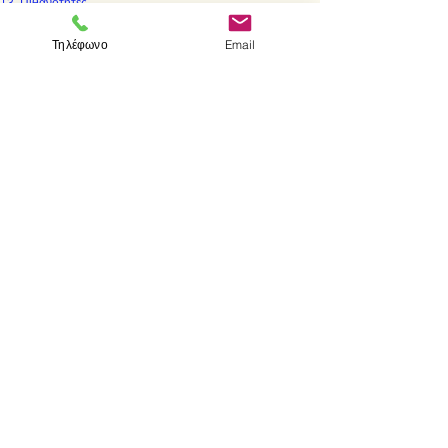
Πιθανότητες
Λογαριθμικός κανόνας
Τηλέφωνο
Email
Ηλεκτρονικοί υπολογιστές
< Προηγούμενο
Επόμενο >
Visit us
Store
Messolonghiou 1
106 81 Athens
tel.
2103302622
-
2103301269
e-mail:
aithrab@otenet.gr
Επικοινωνία
Store hours