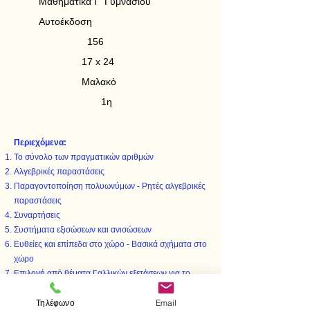
Μαθηματικά Γ' Γυμνασίου
Αυτοέκδοση
156
17 x 24
Μαλακό
1η
Περιεχόμενα:
Το σύνολο των πραγματικών αριθμών
Αλγεβρικές παραστάσεις
Παραγοντοποίηση πολυωνύμων - Ρητές αλγεβρικές
παραστάσεις
Συναρτήσεις
Συστήματα εξισώσεων και ανισώσεων
Ευθείες και επίπεδα στο χώρο - Βασικά σχήματα στο
χώρο
Επιλογή από θέματα Γαλλικών εξετάσεων για το
Λύκειο - Γενικές ασκήσεις λυμένες για επανάληψη
Τηλέφωνο
Email