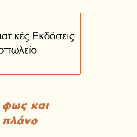
 φως και
 πλάνο