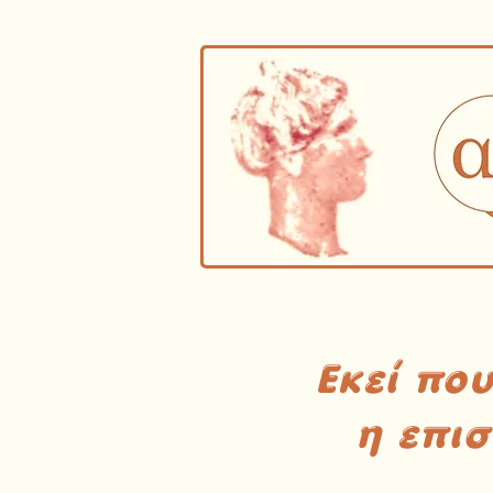
Εκεί πο
η επι