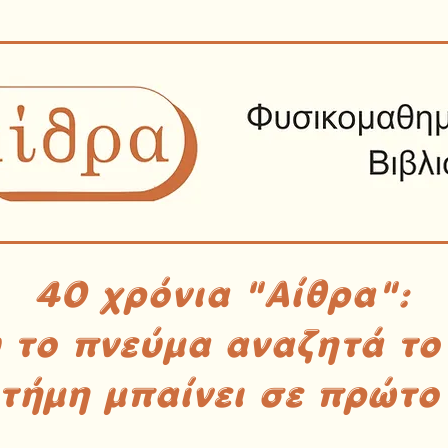
40 χρόνια "Αίθρα":
υ το πνεύμα αναζητά το
στήμη μπαίνει σε πρώτο