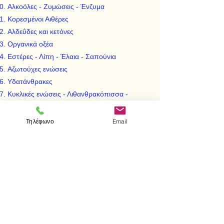
Αλκοόλες - Ζυμώσεις - Ένζυμα
Κορεσμένοι Αιθέρες
Αλδεΰδες και κετόνες
Οργανικά οξέα
Εστέρες - Λίπη - Έλαια - Σαπούνια
Αζωτούχες ενώσεις
Υδατάνθρακες
Κυκλικές ενώσεις - Λιθανθρακόπισσα -
Συντακτικός τύπος του Βενζολίου
Αρωματικοί Υδρογονάνθρακες
Τηλέφωνο
Email
Φαινόλες
Αρωματικές αλδεΰδες - Αρωματικά οξέα
Ανιλίνη - Χρώματα
Υδραρωματικές ενώσεις
Αλκαλοειδή
Βιταμίνες - Ορμόνες - Ένζυμα
Χμειοθεραπεία - Εντομοκτόνα
Συνθετικές υφάνσιμες ύλες - Πλαστικά