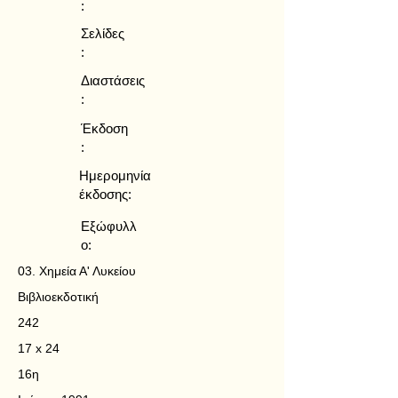
:
Σελίδες
:
Διαστάσεις
:
Έκδοση
:
Ημερομηνία
έκδοσης:
Εξώφυλλ
ο:
03. Χημεία Α' Λυκείου
Βιβλιοεκδοτική
242
17 x 24
16η