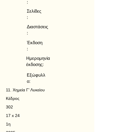
:
Σελίδες
:
Διαστάσεις
:
Έκδοση
:
Ημερομηνία
έκδοσης:
Εξώφυλλ
ο:
11. Χημεία Γ' Λυκείου
Κέδρος
302
17 x 24
1η