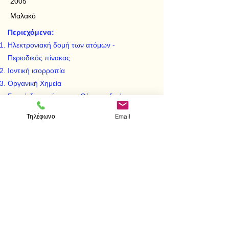
2005
Μαλακό
Περιεχόμενα:
Ηλεκτρονιακή δομή των ατόμων -
Περιοδικός πίνακας
Ιοντική ισορροπία
Οργανική Χημεία
Γενικά διαγωνίσματα - Θέματα εξετάσεων
Απαντήσεις ερωτήσεων - Υποδείξεις για τη
Τηλέφωνο
Email
λύση ασκήσεων
< Προηγούμενο
Επόμενο >