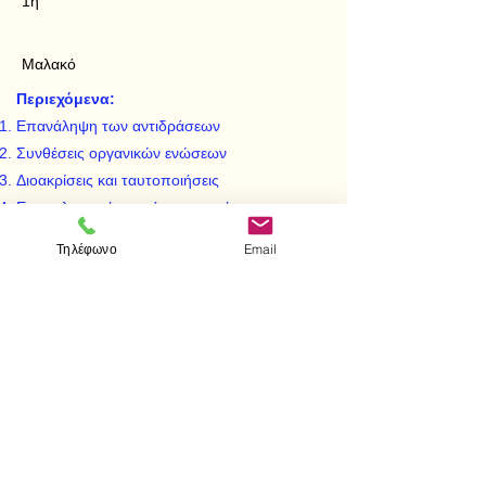
1η
Μαλακό
Περιεχόμενα:
Επανάληψη των αντιδράσεων
Συνθέσεις οργανικών ενώσεων
Διοακρίσεις και ταυτοποιήσεις
Επαναληπτικές ασκήσεις που έχουν και
αριθμητικούς υπολογισμούς
Τηλέφωνο
Email
Διαχωρισμός των συστατικών ενός μίγματος
< Προηγούμενο
Επόμενο >