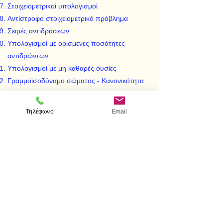
Στοιχειομετρικοί υπολογισμοί
Αντίστροφο στοιχειομετρικό πρόβλημα
Σειρές αντιδράσεων
Υπολογισμοί με ορισμένες ποσότητες
αντιδρώντων
Υπολογισμοί με μη καθαρές ουσίες
Γραμμοϊσοδύναμο σώματος - Κανονικότητα
διαλύματος
Ισοδύναμα βάρη - Υπολογισμοί σε gr - eqs
Τηλέφωνο
Email
Νόμοι ηλεκτρόλυσης
Μη ποσοτικές αντιδράσεις
Ιοντική ισορροπία
Χημικοί τύποι. Καθορισμός ΑΒ και ΜΒ.
Σύσταση μίγματος με στοιχειομετρικούς
υπολογισμούς
Θερμοχημεία
Προβλήματα πάνω στο ειδικό μέρος