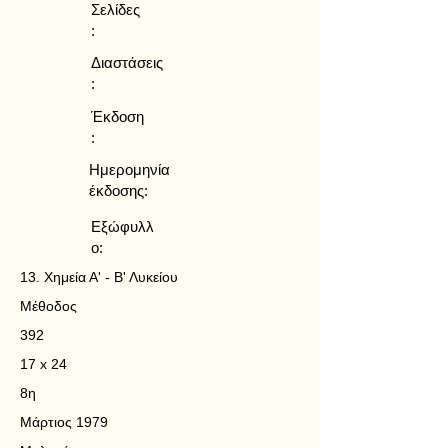
Σελίδες
:
Διαστάσεις
:
Έκδοση
:
Ημερομηνία
έκδοσης:
Εξώφυλλ
ο:
13. Χημεία Α' - Β' Λυκείου
Μέθοδος
392
17 x 24
8η
Μάρτιος 1979