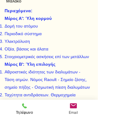
Μαλακό
Περιεχόμενα:
Μέρος Α': Ύλη κορμού
Δομή του ατόμου
Περιοδικό σύστημα
Υλεκτρόλυση
Οξέα, βάσεις και άλατα
Στοιχειομετρικές ασκήσεις επί των μετάλλων
Μέρος Β': Ύλη επιλογής
Αθροιστικές ιδιότητες των διαλυμάτων -
Τάση ατμών. Νόμος Raoult - Σημείο ζέσης,
σημείο πήξης - Οσμωτική πίεση διαλυμάτων
Ταχύτητα αντιδράσεων. Θερμοχημεία
Χημική Ισορροπία
Βαθμός ιονισμού - Σταθερά ιονισμού -
Τηλέφωνο
Email
Γινόμενο διαλυτότητας - Διάσταση του νερού
- Υδρόλυση άλατος
Μέρος Γ': Χημικές αντιδράσεις