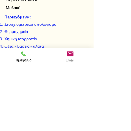
Μαλακό
Περιεχόμενα:
Στοιχειομετρικοί υπολογισμοί
Θερμοχημεία
Χημική ισορροπία
Οξέα - βάσεις - άλατα
Οξειδοαναγωγή
Τηλέφωνο
Email
Ηλεκτροχημεία
< Προηγούμενο
Επόμενο >
Visit us