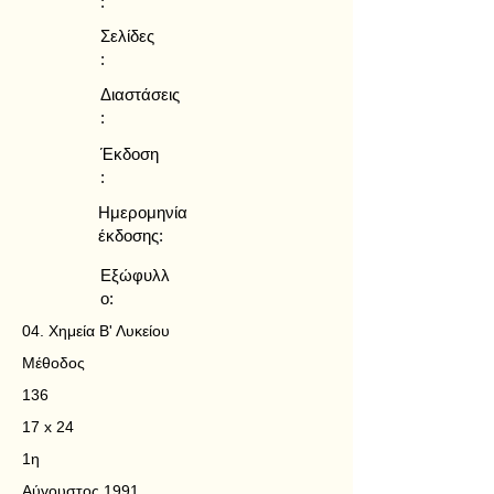
:
Σελίδες
:
Διαστάσεις
:
Έκδοση
:
Ημερομηνία
έκδοσης:
Εξώφυλλ
ο:
04. Χημεία Β' Λυκείου
Μέθοδος
136
17 x 24
1η
Αύγουστος 1991