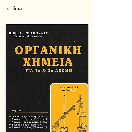
< Πίσω