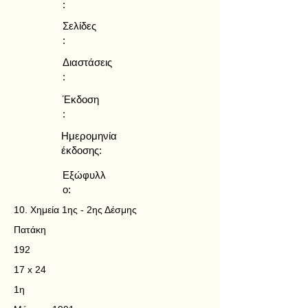
:
Σελίδες
:
Διαστάσεις
:
Έκδοση
:
Ημερομηνία
έκδοσης:
Εξώφυλλ
ο:
10. Χημεία 1ης - 2ης Δέσμης
Πατάκη
192
17 x 24
1η