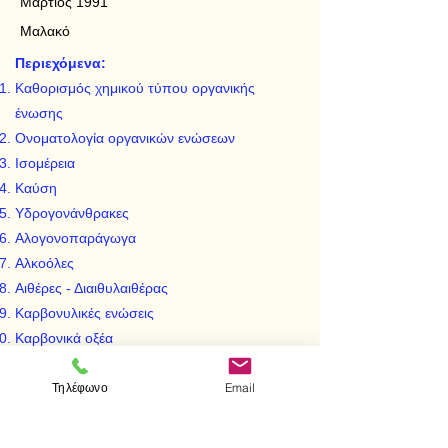
Μάρτιος 1991
Μαλακό
Περιεχόμενα:
Καθορισμός χημικού τύπου οργανικής
ένωσης
Ονοματολογία οργανικών ενώσεων
Ισομέρεια
Καύση
Υδρογονάνθρακες
Αλογονοπαράγωγα
Αλκοόλες
Αιθέρες - Διαιθυλαιθέρας
Καρβονυλικές ενώσεις
Καρβονικά οξέα
Εστέρες
Τηλέφωνο
Email
Αζωτούχες ενώσεις
Πίνακας διακρίσεων οργανικών ενώσεων
Πίνακας παρασκευών οργανικών ενώσεων