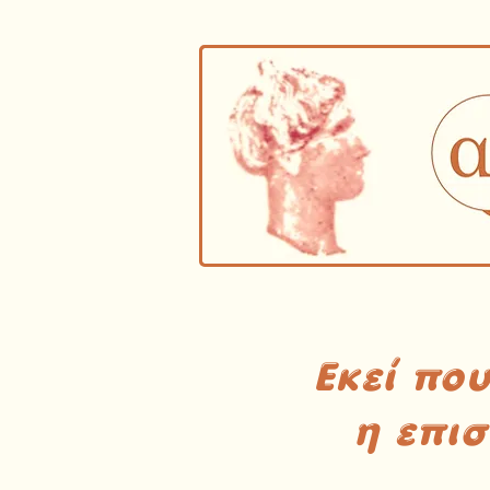
Εκεί πο
η επι