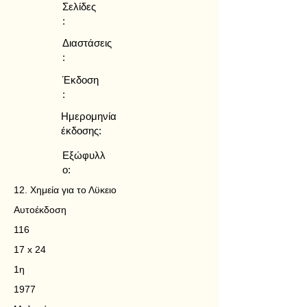
Σελίδες
:
Διαστάσεις
:
Έκδοση
:
Ημερομηνία
έκδοσης:
Εξώφυλλ
ο:
12. Χημεία για το Λϋκειο
Αυτοέκδοση
116
17 x 24
1η
1977