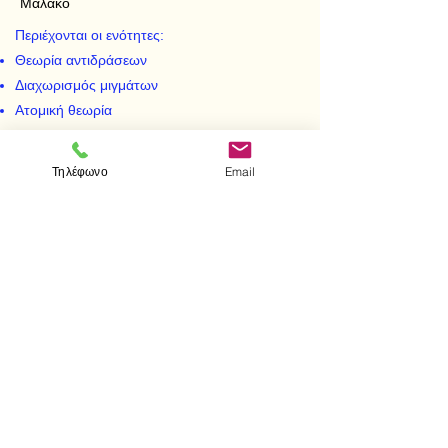
Μαλακό
Περιέχονται οι ενότητες:
Θεωρία αντιδράσεων
Διαχωρισμός μιγμάτων
Ατομική θεωρία
Περιοδικό σύστημα
Παράρτημα ειδικού μέρους
Τηλέφωνο
Email
< Προηγούμενο
Επόμενο >
Visit us
Store
Messolonghiou 1