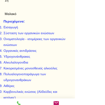
1η
Μαλακό
Περιεχόμενα:
Εισαγωγή
Σύσταση των οργανικών ενώσεων
Ονοματολογία - ισομέρειες των οργανικών
ενώσεων
Οργανικές αντιδράσεις
Υδρογονάνθρακες
Αλκυλαλογονίδια
Κεκορεσμένες μονοσθενείς αλκοόλες
Πολυαλογονοπαράγωγα των
υδρογονανθράκων
Αιθέρες
Καρβονυλικές ενώσεις (Αλδεϋδες και
κετόνες)
Οργανικά ή καρβοξυλικά ή καρβονικά οξέα