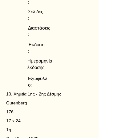
:
Σελίδες
:
Διαστάσεις
:
Έκδοση
:
Ημερομηνία
έκδοσης:
Εξώφυλλ
ο:
10. Χημεία 1ης - 2ης Δέσμης
Gutenberg
176
17 x 24
1η