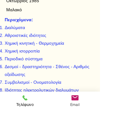
Οκτώβριος 1985
Μαλακό
Περιεχόμενα:
Διαλύματα
Αθροιστικές ιδιότητες
Χημική κινητική - Θερμοχημεία
Χημική ισορροπία
Περιοδικό σύστημα
Δεσμοί - δραστηριότητα - Σθένος - Αριθμός
οξείδωσης
Συμβολισμοί - Ονοματολογία
Ιδιότητες ηλεκτρολυτικών διαλυμάτων
Οξειδοαναγωγή
Τηλέφωνο
Email
Μέταλλα
Κυριότερα βιομηχανικής σημασίας οξέα -
βάσεις