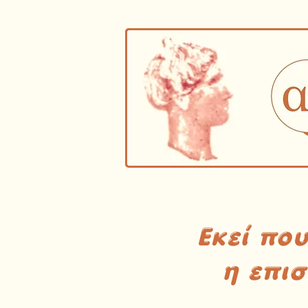
Εκεί πο
η επι