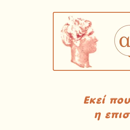
Εκεί πο
η επι