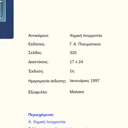
Αντικείμενο:
Χημική Ισορροπία
Εκδόσεις:
Γ. Α. Πνευματικού
Σελίδες:
320
Διαστάσεις:
17 x 24
1η
Έκδοση:
Ιανουάριος 1997
Ημερομηνία έκδοσης:
Μαλακό
Εξώφυλλο:
Περιεχόμενα:
Α. Χημική Ισορροπία