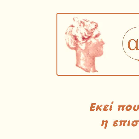
Εκεί πο
η επι