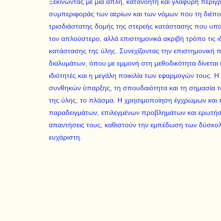
Ξεκινώντας με μια απλή, κατανοητή και γλαφυρή περιγρ
συμπεριφοράς των αερίων και των νόμων που τη διέπο
τρισδιάστατης δομής της στερεής κατάστασης που υπακ
τον απλούστερο, αλλά επιστημονικά ακριβή τρόπο τις ι
κατάστασης της ύλης. Συνεχίζοντας την επιστημονική π
διαλυμάτων, όπου με εμμονή στη μεθοδικότητα δίνεται 
ιδιότητές και η μεγάλη ποικιλία των εφαρμογών τους. H
συνθηκών ύπαρξης, τη σπουδαιότητα και τη σημασία 
της ύλης, το πλάσμα. H χρησιμοποίηση έγχρωμων και
παραδειγμάτων, επιλεγμένων προβλημάτων και ερωτήσ
απαντήσεις τους, καθιστούν την εμπέδωση των δύσκολ
ευχάριστη.