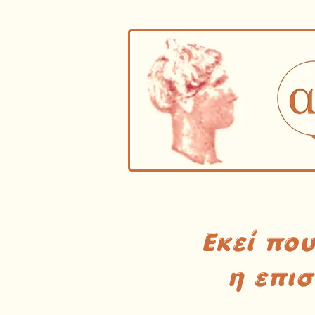
Εκεί πο
η επι