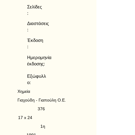
Σελίδες
:
Διαστάσεις
:
Έκδοση
:
Ημερομηνία
έκδοσης:
Εξώφυλλ
ο:
Χημεία
Γιαχούδη - Γιαπούλη Ο.Ε.
376
17 x 24
1η